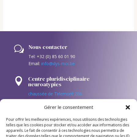
Nous contacter
w
Tel: +32 (0) 85 60 01 90
Email:
info@dys-moi.be
Centre pluridisciplinaire

neuroatypies
chaussée de Tirlemont 206
4520 Antheit (Wanze – Huy)
Gérer le consentement
Suivez nous sur les réseaux!

Pour offrir les meilleures expériences, nous utilisons des technologies
telles que les cookies pour stocker et/ou accéder aux informations des
appareils. Le fait de consentir à ces technologies nous permettra de
traiter des données telles que le comportement de navigation ou les ID