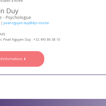
icultés à écrire.
en Duy
 - Psychologue
0 |
pearl.nguyen.duy@dys-moi.be
ous
c Pearl Nguyen Duy : +32 495 86 38 10
 d'informations ⬇
nement thérapeutique individuel (TCC, Hypnose, RITMO...)
érapie : rééducation du geste de l'écriture
pour moi, dans l’accompagnement
: Ce qui m'anime avant tout, c'
 la personne dans sa globalité
. J'accorde une grande importance
 à l'empathie, à l'adaptation constante de ma posture et de mes outils