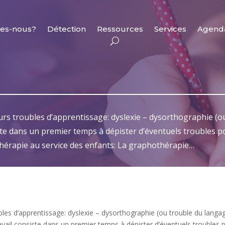
es-nous?
Détection
Ressources
Services
Agend
rs troubles d’apprentissage: dyslexie – dysorthographie (ou
iste dans un premier temps à dépister d’éventuels troubles 
thérapie au service des enfants: La graphothérapie…
bles d’apprentissage: dyslexie – dysorthographie (ou trouble du langa
ravail consiste dans un premier temps à dépister d’éventuels troubles 