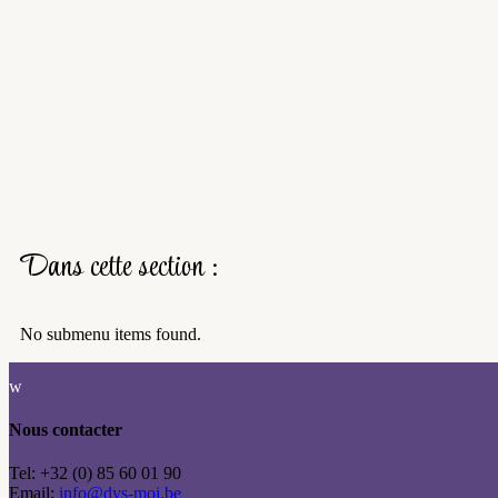
Dans cette section :
No submenu items found.
w
Nous contacter
Tel: +32 (0) 85 60 01 90
Email:
info@dys-moi.be