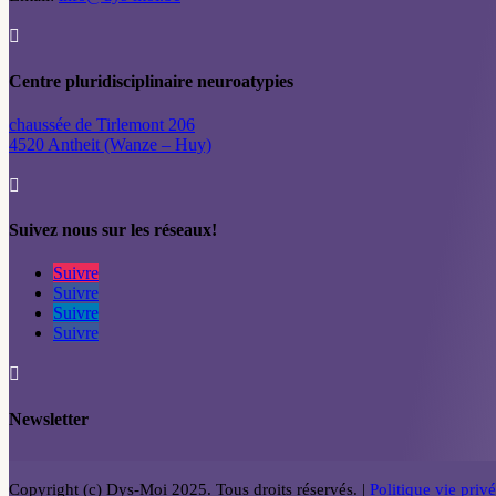

Centre pluridisciplinaire neuroatypies
chaussée de Tirlemont 206
4520 Antheit (Wanze – Huy)

Suivez nous sur les réseaux!
Suivre
Suivre
Suivre
Suivre

Newsletter
Copyright (c) Dys-Moi 2025. Tous droits réservés. |
Politique vie priv