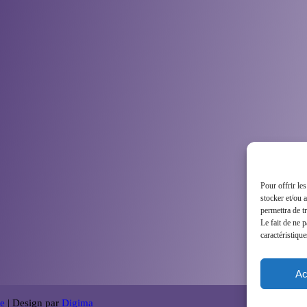
Pour offrir le
stocker et/ou 
permettra de t
Le fait de ne 
caractéristique
Ac
ée
| Design par
Digima