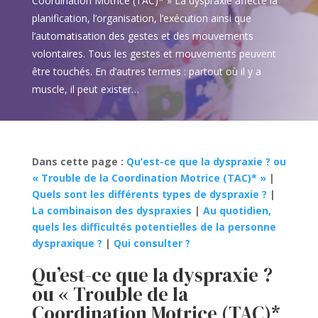
Coordination Motrice (TAC)* » La dyspraxie affecte la
planification, l’organisation, l’exécution ainsi que
l’automatisation des gestes et des mouvements
volontaires. Tous les gestes et mouvements peuvent
être touchés. En d’autres termes : partout où il y a
muscle, il peut exister…
Dans cette page :
Qu’est-ce que la dyspraxie ? ou
« Trouble de la Coordination Motrice (TAC)* »
|
Quels sont les différents types de dyspraxie ?
|
La combinaison des dyspraxies
|
Au quotidien,
quels les difficultés potentielles de la personne
dyspraxique ?
|
Qui consulter ?
Qu’est-ce que la dyspraxie ?
ou « Trouble de la
Coordination Motrice (TAC)*