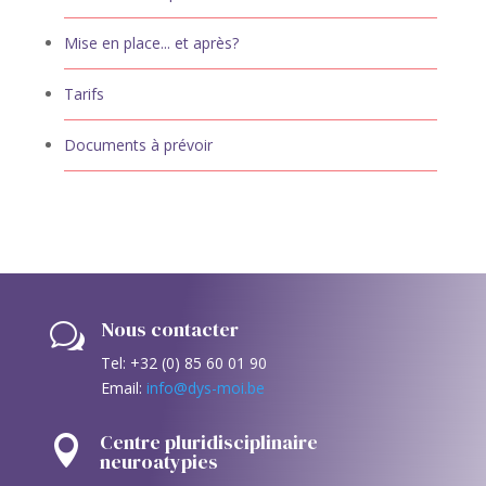
Mise en place... et après?
Tarifs
Documents à prévoir
Nous contacter
w
Tel: +32 (0) 85 60 01 90
Email:
info@dys-moi.be
Centre pluridisciplinaire

neuroatypies