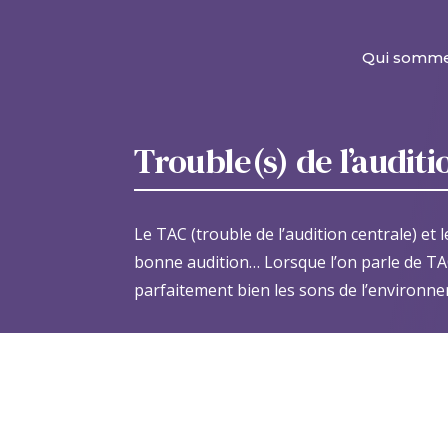
Qui somm
Trouble(s) de l’audit
Le TAC (trouble de l’audition centrale) et
bonne audition… Lorsque l’on parle de TAC
parfaitement bien les sons de l’environn
Dans cette page :
Le TAC (trouble de l’audi
cerner les éventuelles difficultés dans les 
d’un TAC ?
|
Qu’est-ce que le TAC plus pré