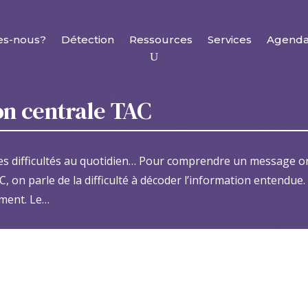
es-nous?
Détection
Ressources
Services
Agend
ion centrale TAC
 les difficultés au quotidien… Pour comprendre un message ora
, on parle de la difficulté à décoder l’information entendu
ement. Le…
tion centrale) et les difficultés au quotidien…
|
Comment mie
habilités d’écoute ?
|
Quelles sont les possibles conséquences
cisément ?
|
Le diagnostic du TAC
|
Rééducation logopédique