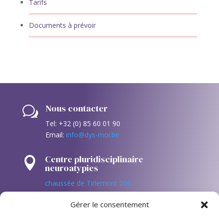
Tarifs
Documents à prévoir
Nous contacter
w
Tel: +32 (0) 85 60 01 90
Email:
info@dys-moi.be
Centre pluridisciplinaire

neuroatypies
chaussée de Tirlemont 206
4520 Antheit (Wanze – Huy)
Gérer le consentement
Suivez nous sur les réseaux!