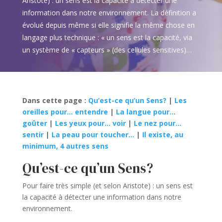
Aristote) : un sens est la capacité à détecter une
information dans notre environnement. La définition a
évolué depuis même si elle signifie la même chose en
langage plus technique : « un sens est la capacité, via
un système de « capteurs » (des cellules sensitives)…
Dans cette page :
Qu’est-ce qu’un Sens?
|
Les
oreilles pour… entendre
|
La langue pour…
goûter
|
Les yeux pour… voir
|
Le nez pour…
sentir
|
La peau pour toucher…
|
Il existe, au
minimum, 4 autres sens
Qu’est-ce qu’un Sens?
Pour faire très simple (et selon Aristote) : un sens est
la capacité à détecter une information dans notre
environnement.