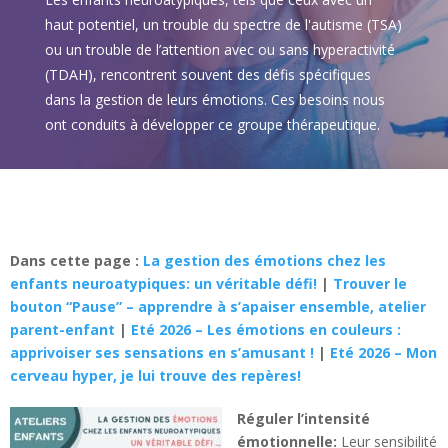
haut potentiel, un trouble du spectre de l'autisme (TSA)
ou un trouble de l’attention avec ou sans hyperactivité
(TDAH), rencontrent souvent des défis spécifiques
dans la gestion de leurs émotions. Ces besoins nous
ont conduits à développer ce groupe thérapeutique.
Dans cette page :
La gestion des émotions chez les
enfants neuroatypiques: un véritable défi!
|
Trouver le
bouton “Pause” – apprendre à s’apaiser ensemble, atelier
parent-enfant
|
Eté 2026 – Les émotions en couleurs :
apprivoiser ses sensations en s’amusant !
|
Eté 2026 – Mon
cerveau hyper, je lui trouve des repères!
Réguler l’intensité
émotionnelle:
Leur sensibilité