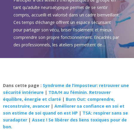
tant qu’adulte neuroatypique permet de se sentir
compris, accueilli et valorisé dans un cadre bienveillant.
Ces temps d’échange offrent un espace sécurisant
pour partager son vécu, briser l’isolement et mieux
comprendre son propre fonctionnement. Encadrés par
des professionnels, les ateliers permettent de…
Dans cette page :
Syndrome de l’imposteur: retrouver une
sécurité intérieure
|
TDA/H au féminin. Retrouver
équilibre, énergie et clarté
|
Burn Out: comprendre,
reconstruire, avancer
|
Améliorer sa confiance en soi et
son estime de soi quand on est HP
|
TSA: respirer sans se
suradapter
|
Assez ! Se libérer des liens toxiques pour de
bon.