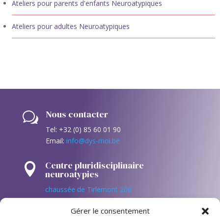
Ateliers pour parents d'enfants Neuroatypiques
Ateliers pour adultes Neuroatypiques
Nous contacter
w
Tel: +32 (0) 85 60 01 90
Email:
info@dys-moi.be
Centre pluridisciplinaire

neuroatypies
chaussée de Tirlemont 206
4520 Antheit (Wanze – Huy)
Gérer le consentement